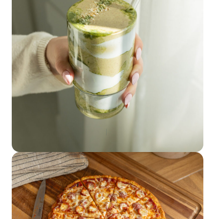
PLATS PRINCIPAUX
matcha coconut almond protein
smoothie
Le temps :
15 minutes
Portions :
1-2