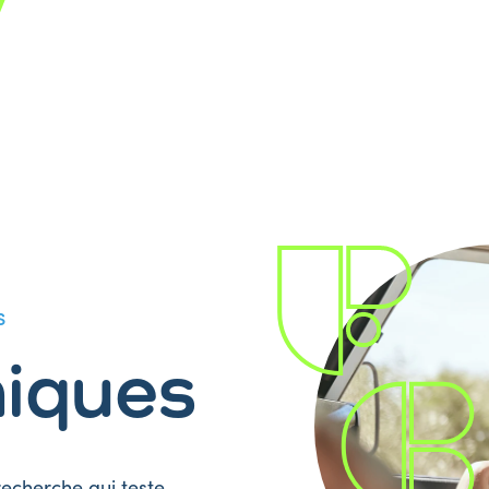
S
niques
recherche qui teste