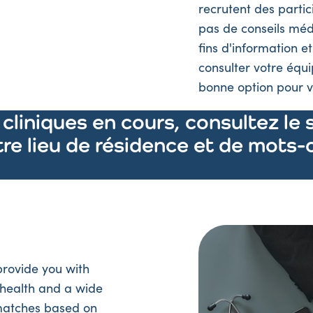
recrutent des parti
pas de conseils médi
fins d'information e
consulter votre équi
bonne option pour 
 cliniques en cours, consultez le 
re lieu de résidence et de mots-c
rovide you with
er health and a wide
 matches based on