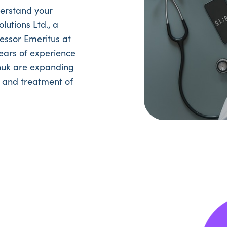
derstand your
utions Ltd., a
ssor Emeritus at
ears of experience
inuk are expanding
 and treatment of