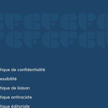
itique de confidentialité
essibilité
itique de liaison
itique antiraciste
itique éditoriale