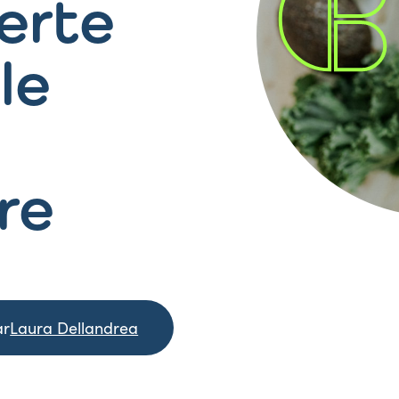
erte
le
re
ar
Laura Dellandrea