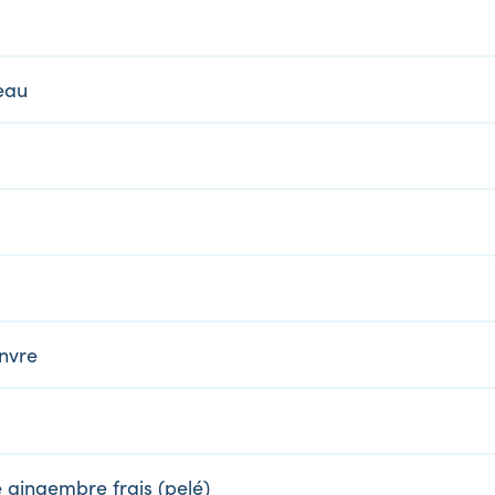
peau
anvre
 gingembre frais (pelé)