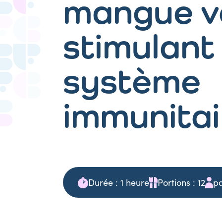
mangue v
stimulant 
système
immunitai
Durée : 1 heure
Portions : 12
p