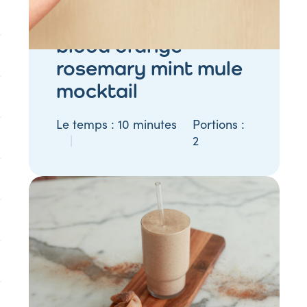
BOISSONS ET SMOOTHIES
blood orange
rosemary mint mule
mocktail
Le temps :
10 minutes
Portions :
2