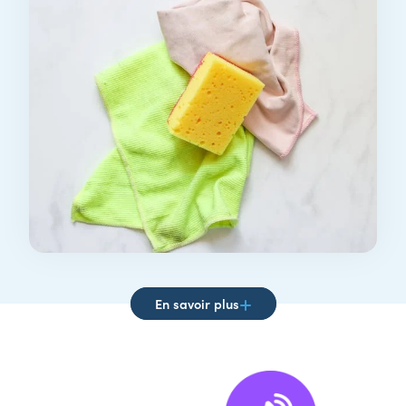
CONSEILS POUR LA SANTÉ DU FOIE
éliminez la saleté en respectant le
foie
Si vous cherchez des moyens efficaces pour
éliminer les taches, combattre les odeurs ou
désinfecter ...
En savoir plus